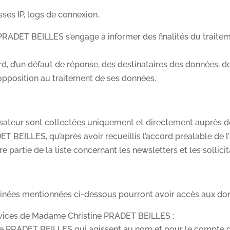
ses IP, logs de connexion.
RADET BEILLES s’engage à informer des finalités du traiteme
, d’un défaut de réponse, des destinataires des données, de 
d’opposition au traitement de ses données.
sateur sont collectées uniquement et directement auprès de l
BEILLES, qu’après avoir recueillis l’accord préalable de l’Ut
aire partie de la liste concernant les newsletters et les solli
minées mentionnées ci-dessous pourront avoir accès aux donn
ervices de Madame Christine PRADET BEILLES ;
e PRADET BEILLES qui agissent au nom et pour le compte de