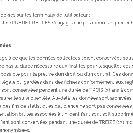
okies sur les terminaux de l’utilisateur ;
istine PRADET BEILLES s’engage à ne pas communiquer, éch
nnées
 à ce que les données collectées soient conservées sous u
de pas la durée nécessaire aux finalités pour lesquelles ces 
 possible pour la preuve d’un droit ou d’un contrat. Ces d
on légale ou gardées dans des fichiers conformément aux règl
eur sont conservées pendant une durée de TROIS (3) ans à com
ssurer le suivi clientèle. Au-delà les données sont archivées
é à des fins de statistiques d’audience ne sont pas conservées
entation brutes associées à un identifiant sont soit suppri
ifiant sont conservées pendant une durée de TREIZE (13) moi
 anonymisées.